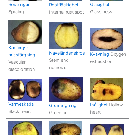
Rostringar
Glasighet
Rostfläckighet
Spraing
Glassiness
Internal rust spot
Kärlrings-
Naveländsnekros
Kvävning
Oxygen
missfärgning
Stem end
exhaustion
Vascular
necrosis
discoloration
Värmeskada
Ihålighet
Hollow
Grönfärgning
Black heart
heart
Greening