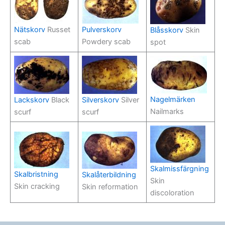
Nätskorv
Russet
Pulverskorv
Blåsskorv
Skin
scab
Powdery scab
spot
Nagelmärken
Lackskorv
Black
Silverskorv
Silver
Nailmarks
scurf
scurf
Skalmissfärgning
Skalbristning
Skalåterbildning
Skin
Skin cracking
Skin reformation
discoloration