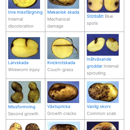
Inre missfärgning
Mekanisk skada
Stötblått
Blue
Internal
Mechanical
spots
discoloration
damage
Inåtväxande
Larvskada
Kvickrotskada
groddar
Internal
Wireworm injury
Couch-grass
sprouting
Växtspricka
Vanlig skorv
Missformning
Growth cracks
Common scab
Second growth