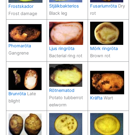
Stjälkbakterios
Fusariumröta
Dry
Frostskador
Black leg
rot
Frost damage
Phomaröta
Ljus ringröta
Mörk ringröta
Gangrene
Bacterial ring rot
Brown rot
Rötnematod
Brunröta
Late
Potato tubberrot
Kräfta
Wart
blight
eelworm