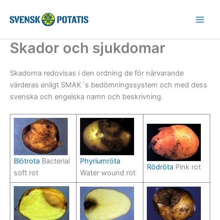
Hoppa
till
innehåll
Skador och sjukdomar
Skadorna redovisas i den ordning de för närvarande
värderas enligt SMAK´s bedömningssystem och med dess
svenska och engelska namn och beskrivning.
Blötrota
Bacterial
Phyriumröta
Rödröta
Pink rot
soft rot
Water wound rot