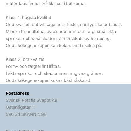
matpotatis finns i två klasser i butikerna.
Klass 1, högsta kvalitet
God kvalitet, det vill säga hela, friska, sorttypiska potatisar.
Mindre fel är tillåtna, avseende form och färg, små läkta
sprickor och små skador som orsakats av hantering.
Goda kokegenskaper, kan kokas med skalen på.
Klass 2, bra kvalitet
Form- och färgfel är tillåtna.
Läkta sprickor och skador inom angivna gränser.
Goda kokegenskaper, kokas bäst råskalad.
Postadress
Svensk Potatis Svepot AB
Östanågatan 1
596 34 SKÄNNINGE