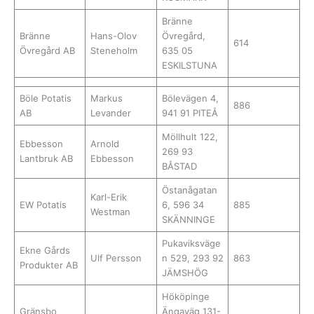
Bränne
Bränne
Hans-Olov
Övregård,
614
Övregård AB
Steneholm
635 05
ESKILSTUNA
Böle Potatis
Markus
Bölevägen 4,
886
AB
Levander
941 91 PITEÅ
Möllhult 122,
Ebbesson
Arnold
269 93
Lantbruk AB
Ebbesson
BÅSTAD
Östanågatan
Karl-Erik
EW Potatis
6, 596 34
885
Westman
SKÄNNINGE
Pukaviksväge
Ekne Gårds
Ulf Persson
n 529, 293 92
863
Produkter AB
JÄMSHÖG
Hököpinge
Gränsbo
Ängaväg 131-