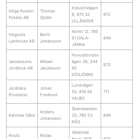
Industrivägen
Höga Kusten
Thomas
8, 870 32
872
Potatis AB
Sjödin
ULLÅNGER
Noret 12, 780
Högosta
Bertil
51 DALA-
849
Lantbruks AB
Johansson
JÄRNA
Huvudstorpsv
Jacobssons
Mikael
ägen 36, 244
873
Jordbruk AB
Jacobsson
95
DÖSJÖBRO
Lundvägen
Jordnära
Johan
50, 818 92
711
Produkter
Fredlund
VALBO
Skansbacken
Anders
Katrinas Gård
33, 780 53
846
Johansson
NÅS
Väskinde
Knuts
Niclas
Knuts 808,
819