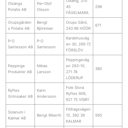
Olsäng, 370
Olsängs
Per-Olof
45
298
Potatis AB
Olsson
FÅGELMARA
Orupsgården
Bengt
Orups Gård,
671
s Potatis AB
Björkman
243 96 HÖÖR
Kardehusväg
P-O
P-O
en 30, 269 72
Santesson AB
Santesson
FÖRSLÖV
Peppingeväg
Peppinge
Niklas
en 293-10,
380
Produkter AB
Larsson
271 78
LÖDERUP
Fole Stora
Ryftes
Karin
Ryftes 906,
Grönsaker AB
Andersson
621 75 VISBY
Fölhagsvägen
Solanum i
Bengt Riberth
15, 392 39
565
Kalmar AB
KALMAR