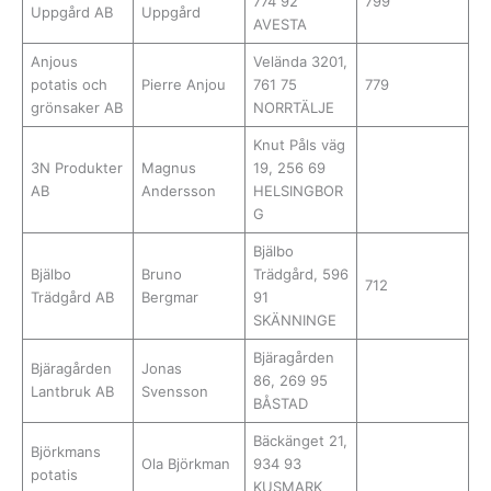
774 92
799
Uppgård AB
Uppgård
AVESTA
Anjous
Velända 3201,
potatis och
Pierre Anjou
761 75
779
grönsaker AB
NORRTÄLJE
Knut Påls väg
3N Produkter
Magnus
19, 256 69
AB
Andersson
HELSINGBOR
G
Bjälbo
Bjälbo
Bruno
Trädgård, 596
712
Trädgård AB
Bergmar
91
SKÄNNINGE
Bjäragården
Bjäragården
Jonas
86, 269 95
Lantbruk AB
Svensson
BÅSTAD
Bäckänget 21,
Björkmans
Ola Björkman
934 93
potatis
KUSMARK