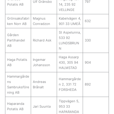
Ulf Gränsbo
797
Potatis AB
14, 235 92
VELLINGE
Grönsaksfabri
Magnus
Kabelvägen 4,
632
ken Norr AB
Conradzon
901 33 UMEÅ
St Aspelunna,
Gården
533 92
Partihandel
Richard Ask
330
LUNDSBRUN
AB
N
Haga Assarp
Haga Potatis
Ingemar
430, 305 94
904
AB
Johansson
HALMSTAD
Hammargårde
Hammargårde
ns
Andreas
n 2, 331 72
892
Sambruksföre
Brånalt
FORSHEDA
ning AB
Tippvägen 5,
Haparanda
Jari Suunta
953 33
Potatis AB
HAPARANDA