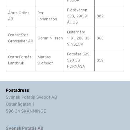
FLODA
Flötövägen
Åhus Grönt
Per
303, 296 91
882
AB
Johansson
ÅHUS
Östergård
Östergårds
Göran Nilsson
1181, 288 33
865
Grönsaker AB
VINSLÖV
Fornåsa 525,
Östra Fornås
Mattias
590 33
859
Lantbruk
Olofsson
FORNÅSA
Postadress
Svensk Potatis Svepot AB
Östanågatan 1
596 34 SKÄNNINGE
Svensk Potatis AB