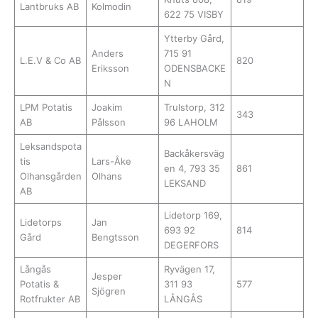
Lantbruks AB
Kolmodin
622 75 VISBY
Ytterby Gård,
Anders
715 91
L.E.V & Co AB
820
Eriksson
ODENSBACKE
N
LPM Potatis
Joakim
Trulstorp, 312
343
AB
Pålsson
96 LAHOLM
Leksandspota
Backåkersväg
tis
Lars-Åke
en 4, 793 35
861
Olhansgården
Olhans
LEKSAND
AB
Lidetorp 169,
Lidetorps
Jan
693 92
814
Gård
Bengtsson
DEGERFORS
Långås
Ryvägen 17,
Jesper
Potatis &
311 93
577
Sjögren
Rotfrukter AB
LÅNGÅS