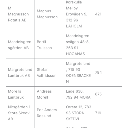
Korskulla
M
Mellby
Magnus
Magnusson
Brovägen 9,
421
Magnusson
Potatis AB
312 96
LAHOLM
Mandelsgren
Mandelsgren
Bertil
svägen 48-8,
sgården AB
Trulsson
263 91
HÖGANÄS
Margretelund
Margretelund
Stefan
, 715 93
784
Lantbruk AB
Valfridsson
ODENSBACKE
N
Morells
Andreas
Läde 636,
875
Lantbruk
Morell
792 94 MORA
Nirsgården i
Orrsta 12, 783
Per-Anders
Stora Skedvi
93 STORA
719
Roslund
AB
SKEDVI