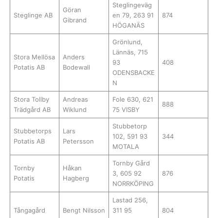
Steglingeväg
Göran
Steglinge AB
en 79, 263 91
874
Gibrand
HÖGANÄS
Grönlund,
Lännäs, 715
Stora Mellösa
Anders
93
408
Potatis AB
Bodewall
ODENSBACKE
N
Stora Tollby
Andreas
Fole 630, 621
888
Trädgård AB
Wiklund
75 VISBY
Stubbetorp
Stubbetorps
Lars
102, 591 93
344
Potatis AB
Petersson
MOTALA
Tornby Gård
Tornby
Håkan
3, 605 92
876
Potatis
Hagberg
NORRKÖPING
Lastad 256,
Tångagård
Bengt Nilsson
311 95
804