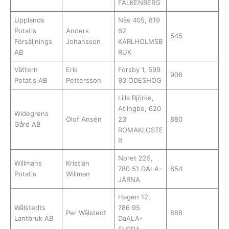
FALKENBERG
Upplands
Näs 405, 819
Potatis
Anders
62
545
Försäljnings
Johansson
KARLHOLMSB
AB
RUK
Vättern
Erik
Forsby 1, 599
906
Potatis AB
Pettersson
93 ÖDESHÖG
Lilla Björke,
Atlingbo, 620
Widegrens
Olof Ansén
23
880
Gård AB
ROMAKLOSTE
R
Noret 225,
Willmans
Kristian
780 51 DALA-
854
Potatis
Willman
JÄRNA
Hagen 12,
Wålstedts
786 95
Per Wålstedt
888
Lantbruk AB
DaALA-