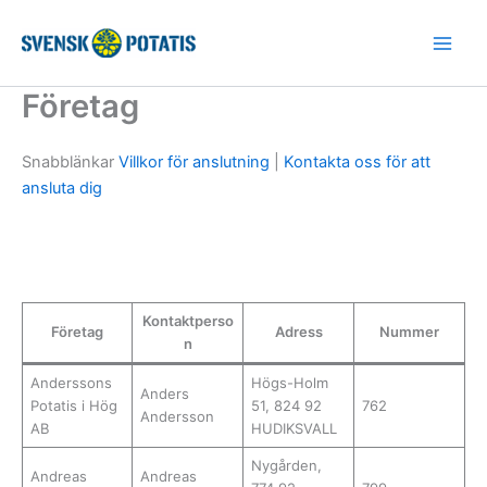
Hoppa
till
innehåll
Företag
Snabblänkar
Villkor för anslutning
|
Kontakta oss för att
ansluta dig
Kontaktperso
Företag
Adress
Nummer
n
Anderssons
Högs-Holm
Anders
Potatis i Hög
51, 824 92
762
Andersson
AB
HUDIKSVALL
Nygården,
Andreas
Andreas