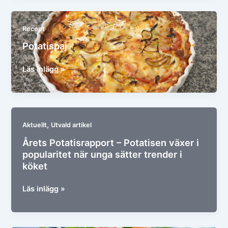
Recept
Potatispaj
Potatispaj
Läs inlägg »
,
Aktuellt
Utvald artikel
Årets Potatisrapport – Potatisen växer i
popularitet när unga sätter trender i
köket
Årets
Läs inlägg »
Potatisrapport
–
Potatisen