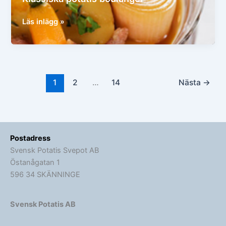
Klassiska
Läs inlägg »
potatis
boulanger
1
2
…
14
Nästa
→
Postadress
Svensk Potatis Svepot AB
Östanågatan 1
596 34 SKÄNNINGE
Svensk Potatis AB