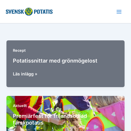
Hoppa
till
innehåll
Recept
Potatissnittar med grönmögelost
Potatissnittar
Läs inlägg »
med
grönmögelost
Aktuellt
Premiärfest för frilandsodlad
färskpotatis