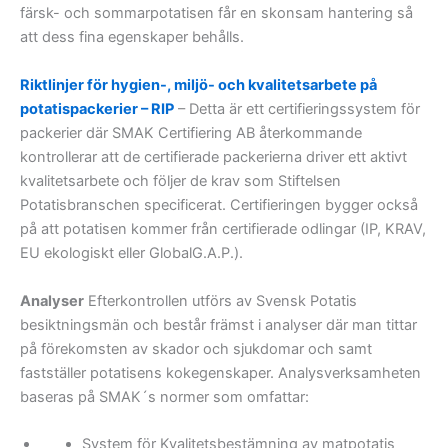
färsk- och sommarpotatisen får en skonsam hantering så
att dess fina egenskaper behålls.
Riktlinjer för hygien-, miljö- och kvalitetsarbete på
potatispackerier – RIP
– Detta är ett certifieringssystem för
packerier där SMAK Certifiering AB återkommande
kontrollerar att de certifierade packerierna driver ett aktivt
kvalitetsarbete och följer de krav som Stiftelsen
Potatisbranschen specificerat. Certifieringen bygger också
på att potatisen kommer från certifierade odlingar (IP, KRAV,
EU ekologiskt eller GlobalG.A.P.).
Analyser
Efterkontrollen utförs av Svensk Potatis
besiktningsmän och består främst i analyser där man tittar
på förekomsten av skador och sjukdomar och samt
fastställer potatisens kokegenskaper. Analysverksamheten
baseras på SMAK´s normer som omfattar:
System för Kvalitetsbestämning av matpotatis