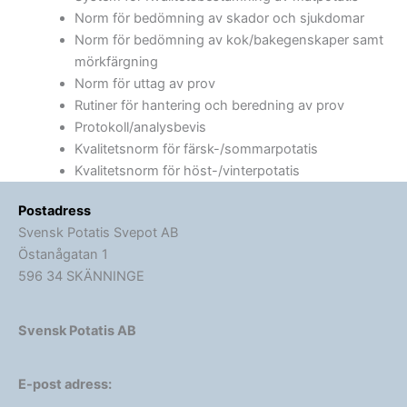
Norm för bedömning av skador och sjukdomar
Norm för bedömning av kok/bakegenskaper samt
mörkfärgning
Norm för uttag av prov
Rutiner för hantering och beredning av prov
Protokoll/analysbevis
Kvalitetsnorm för färsk-/sommarpotatis
Kvalitetsnorm för höst-/vinterpotatis
Postadress
Svensk Potatis Svepot AB
Östanågatan 1
596 34 SKÄNNINGE
Svensk Potatis AB
E-post adress: