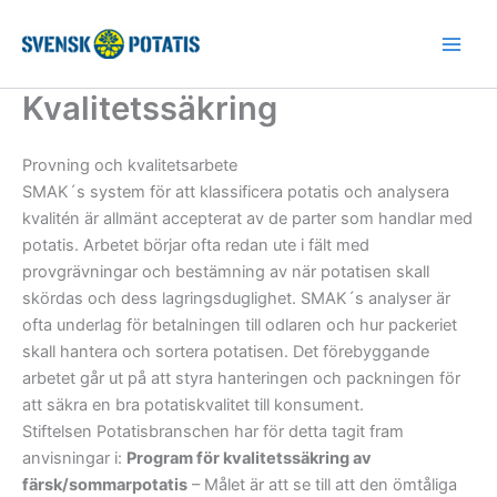
Hoppa
till
innehåll
Kvalitetssäkring
Provning och kvalitetsarbete
SMAK´s system för att klassificera potatis och analysera
kvalitén är allmänt accepterat av de parter som handlar med
potatis. Arbetet börjar ofta redan ute i fält med
provgrävningar och bestämning av när potatisen skall
skördas och dess lagringsduglighet. SMAK´s analyser är
ofta underlag för betalningen till odlaren och hur packeriet
skall hantera och sortera potatisen. Det förebyggande
arbetet går ut på att styra hanteringen och packningen för
att säkra en bra potatiskvalitet till konsument.
Stiftelsen Potatisbranschen har för detta tagit fram
anvisningar i:
Program för kvalitetssäkring av
färsk/sommarpotatis
– Målet är att se till att den ömtåliga