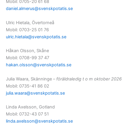
Mobil: 0705-20 61 68
daniel.almerus@svenskpotatis.se
Ulric Hietala, Övertorneå
Mobil: 0703-25 01 76
ulric.hietala@svenskpotatis.se
Håkan Olsson, Skåne
Mobil: 0708-99 37 47
hakan.olsson@svenskpotatis.se
Julia Waara, Skänninge –
föräldraledig t o m oktober 2026
Mobil: 0735-41 86 02
julia.waara@svenskpotatis.se
Linda Axelsson, Gotland
Mobil: 0732-43 07 51
linda.axelsson@svenskpotatis.se