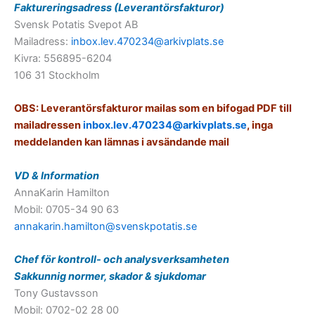
Faktureringsadress (Leverantörsfakturor)
Svensk Potatis Svepot AB
Mailadress:
inbox.lev.470234@arkivplats.se
Kivra: 556895-6204
106 31 Stockholm
OBS: Leverantörsfakturor mailas som en bifogad PDF till
mailadressen
inbox.lev.470234@arkivplats.se
, inga
meddelanden kan lämnas i avsändande mail
VD & Information
AnnaKarin Hamilton
Mobil: 0705-34 90 63
annakarin.hamilton@svenskpotatis.se
Chef för kontroll- och analysverksamheten
Sakkunnig normer, skador & sjukdomar
Tony Gustavsson
Mobil: 0702-02 28 00