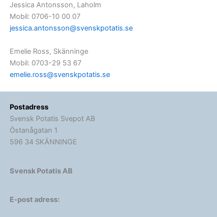
Jessica Antonsson, Laholm
Mobil: 0706-10 00 07
jessica.antonsson@svenskpotatis.se
Emelie Ross, Skänninge
Mobil: 0703-29 53 67
emelie.ross@svenskpotatis.se
Postadress
Svensk Potatis Svepot AB
Östanågatan 1
596 34 SKÄNNINGE
Svensk Potatis AB
E-post adress: