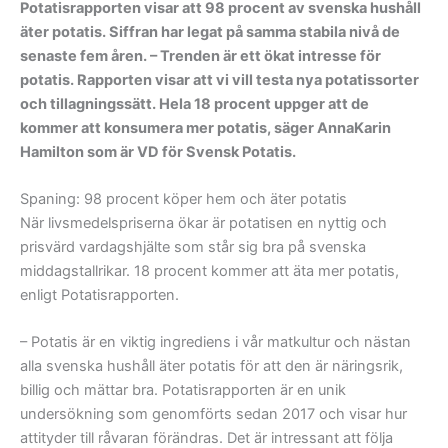
Potatisrapporten visar att 98 procent av svenska hushåll
äter potatis. Siffran har legat på samma stabila nivå de
senaste fem åren. – Trenden är ett ökat intresse för
potatis. Rapporten visar att vi vill testa nya potatissorter
och tillagningssätt. Hela 18 procent uppger att de
kommer att konsumera mer potatis, säger AnnaKarin
Hamilton som är VD för Svensk Potatis.
Spaning: 98 procent köper hem och äter potatis
När livsmedelspriserna ökar är potatisen en nyttig och
prisvärd vardagshjälte som står sig bra på svenska
middagstallrikar. 18 procent kommer att äta mer potatis,
enligt Potatisrapporten.
– Potatis är en viktig ingrediens i vår matkultur och nästan
alla svenska hushåll äter potatis för att den är näringsrik,
billig och mättar bra. Potatisrapporten är en unik
undersökning som genomförts sedan 2017 och visar hur
attityder till råvaran förändras. Det är intressant att följa