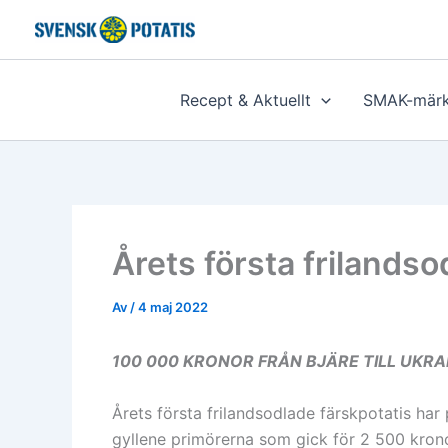
Hoppa
till
innehåll
Recept & Aktuellt
SMAK-märk
Årets första frilandso
Av
/
4 maj 2022
100 000 KRONOR FRÅN BJÄRE TILL UKRA
Årets första frilandsodlade färskpotatis ha
gyllene primörerna som gick för 2 500 kronor