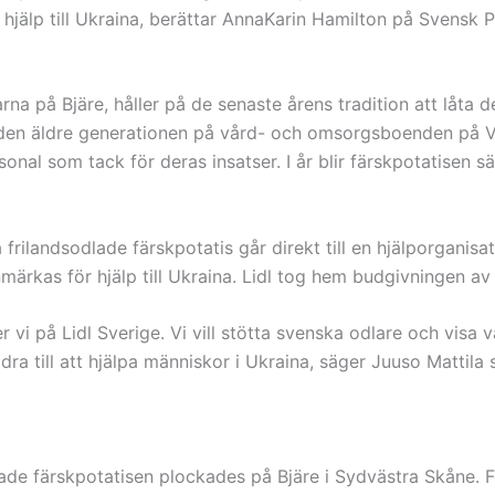
hjälp till Ukraina, berättar AnnaKarin Hamilton på Svensk P
na på Bjäre, håller på de senaste årens tradition att låta 
ör den äldre generationen på vård- och omsorgsboenden på
nal som tack för deras insatser. I år blir färskpotatisen sär
 frilandsodlade färskpotatis går direkt till en hjälporganisat
märkas för hjälp till Ukraina. Lidl tog hem budgivningen av 
r vi på Lidl Sverige. Vi vill stötta svenska odlare och visa v
dra till att hjälpa människor i Ukraina, säger Juuso Mattila
dlade färskpotatisen plockades på Bjäre i Sydvästra Skåne. 