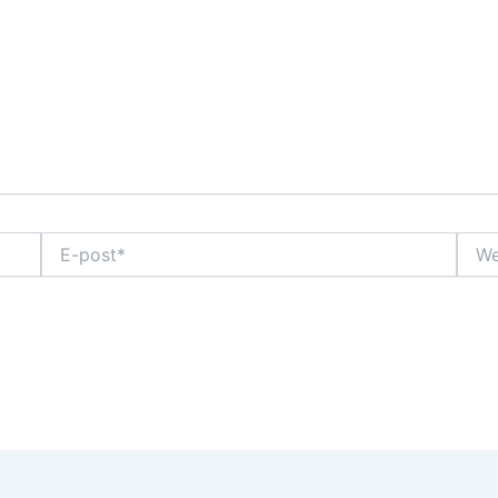
E-
Webb
post*