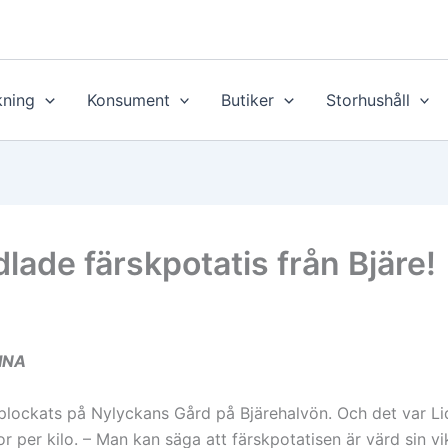
ning
Konsument
Butiker
Storhushåll
dlade färskpotatis från Bjäre!
INA
r plockats på Nylyckans Gård på Bjärehalvön. Och det var 
 per kilo. – Man kan säga att färskpotatisen är värd sin vik