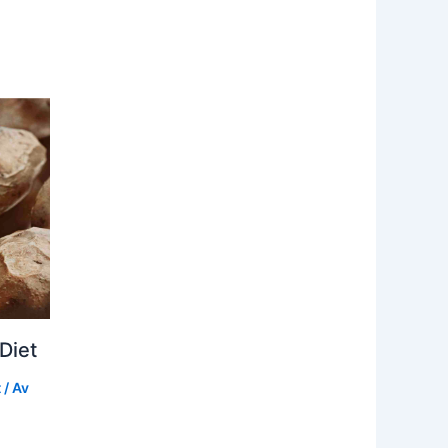
Diet
t
/ Av