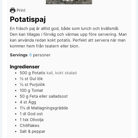
Print
Potatispaj
En fräsch paj är alltid god, både som lunch och kvällsmål.
Den kan tillagas i förväg och värmas upp före servering. Man
kan använda redan kokt potatis. Perfekt att servera när man
kommer hem från teatern eller bion.
Servings
6
personer
Ingredienser
500
g
Potatis
kall, kokt skalad
½
st Gul lök
½
st Purjolök
100
g
Tomat
50
g
Feta eller salladsost
4
st Ägg
1½
dl
Matlagningsgrädde
1
dl
God ost
1
tsk Olivolja
Chiliflakes
Salt & peppar