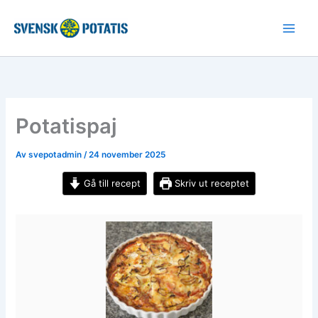
Hoppa
till
innehåll
Potatispaj
Av
svepotadmin
/
24 november 2025
Gå till recept
Skriv ut receptet