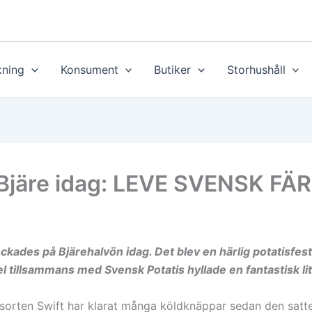
ning
Konsument
Butiker
Storhushåll
å Bjäre idag: LEVE SVENSK F
ckades på Bjärehalvön idag. Det blev en härlig potatisfest
l tillsammans med Svensk Potatis hyllade en fantastisk lit
 sorten Swift har klarat många köldknäppar sedan den sattes