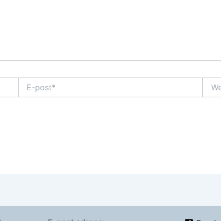
E-
Webb
post*