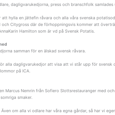
lare, dagligvarukedjorna, press och branschfolk samlades ut
r att hylla en jättefin råvara och alla våra svenska potatisod
l och Citygross där de förhoppningsvis kommer att överträf
nnaKarin Hamilton som är vd på Svensk Potatis.
 med
edjorna samman för en älskad svensk råvara.
 för alla dagligvarukedjor att visa att vi står upp för svens
blommor på ICA.
en Marcus Nemrin från Sofiero Slottsrestauranger med och ti
 somriga smaker.
 Även om alla vi odlare har våra egna gårdar, så har vi eg