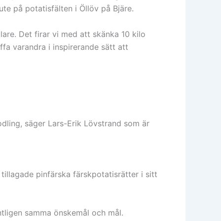
e på potatisfälten i Öllöv på Bjäre.
lare. Det firar vi med att skänka 10 kilo
fa varandra i inspirerande sätt att
k odling, säger Lars-Erik Lövstrand som är
llagade pinfärska färskpotatisrätter i sitt
entligen samma önskemål och mål.