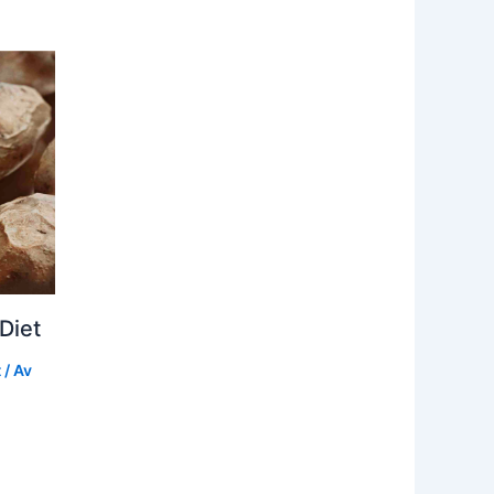
Diet
t
/ Av