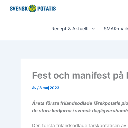
Hoppa
till
innehåll
Recept & Aktuellt
SMAK-märk
Fest och manifest p
Av
/
8 maj 2023
Årets första frilandsodlade färskpotatis plo
de stora kedjorna i svensk dagligvaruhande
Den första frilandsodlade färskpotatisen av