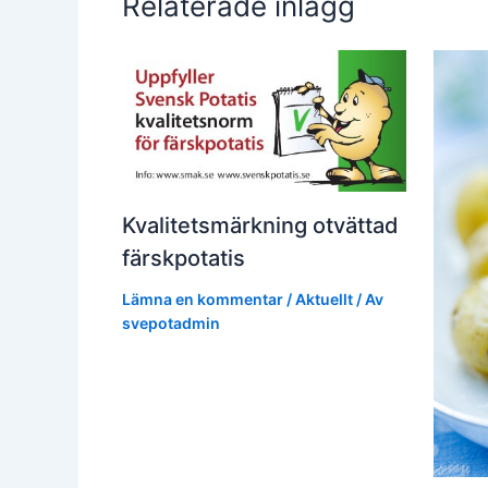
Relaterade inlägg
Kvalitetsmärkning otvättad
färskpotatis
Lämna en kommentar
/
Aktuellt
/ Av
svepotadmin