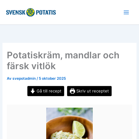
Hoppa
till
innehåll
Potatiskräm, mandlar och
färsk vitlök
Av
svepotadmin
/
5 oktober 2025
Gå till recept
Skriv ut receptet