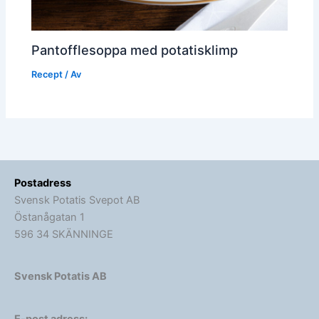
Pantofflesoppa med potatisklimp
Recept
/ Av
Postadress
Svensk Potatis Svepot AB
Östanågatan 1
596 34 SKÄNNINGE
Svensk Potatis AB
E-post adress: