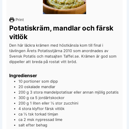
Print
Potatiskräm, mandlar och färsk
vitlök
Den här läckra krämen med höstkänsla kom till final i
tävlingen Årets Potatisstjärna 2010 som anordnades av
Svensk Potatis och matsajten Taffel.se. Krämen är god som
dippeller att breda på rostat vitt bröd.
Ingredienser
10
portioner som dipp
20
oskalade mandlar
200
g
3 stora mandelpotatisar eller annan mjölig potatis
300
g
ca 5 jordärtskockor
200
g
1 liten eller ½ stor zucchini
4
stora klyftor färsk vitlök
ca ½ tsk torkad timjan
ca 2 msk nypressad lime
salt efter behag