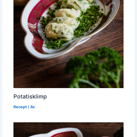
Potatisklimp
Recept
/ Av