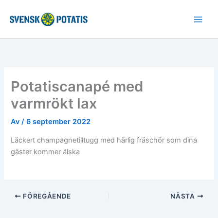
Hoppa
till
innehåll
Potatiscanapé med
varmrökt lax
Av
/
6 september 2022
Läckert champagnetilltugg med härlig fräschör som dina
gäster kommer älska
FÖREGÅENDE
NÄSTA